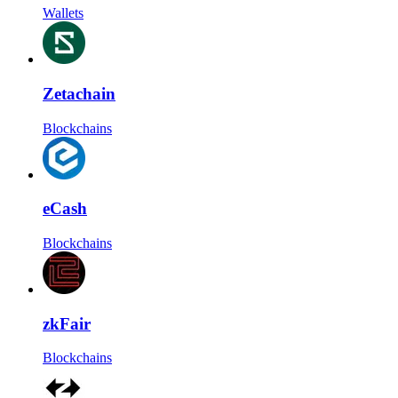
Wallets
Zetachain
Blockchains
eCash
Blockchains
zkFair
Blockchains