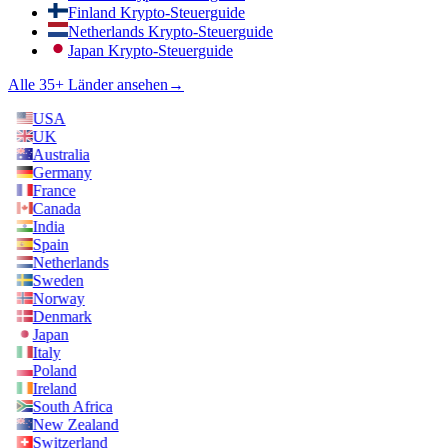
Finland Krypto-Steuerguide
Netherlands Krypto-Steuerguide
Japan Krypto-Steuerguide
Alle 35+ Länder ansehen
→
USA
UK
Australia
Germany
France
Canada
India
Spain
Netherlands
Sweden
Norway
Denmark
Japan
Italy
Poland
Ireland
South Africa
New Zealand
Switzerland