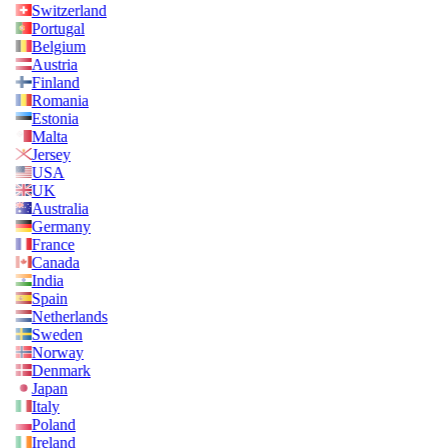
Switzerland
Portugal
Belgium
Austria
Finland
Romania
Estonia
Malta
Jersey
USA
UK
Australia
Germany
France
Canada
India
Spain
Netherlands
Sweden
Norway
Denmark
Japan
Italy
Poland
Ireland