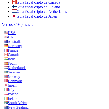
Guia fiscal cripto de Canada
Guia fiscal cripto de Finland
Guia fiscal cripto de Netherlands
Guia fiscal cripto de Japan
Ver los 35+ paises
→
USA
UK
Australia
Germany
France
Canada
India
Spain
Netherlands
Sweden
Norway
Denmark
Japan
Italy
Poland
Ireland
South Africa
New Zealand