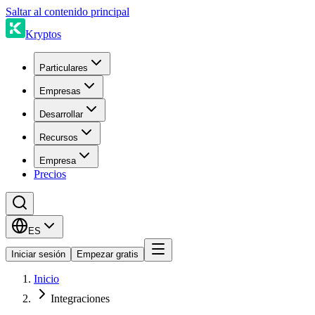
Saltar al contenido principal
Kryptos
Particulares
Empresas
Desarrollar
Recursos
Empresa
Precios
ES
Iniciar sesión
Empezar gratis
Inicio
Integraciones