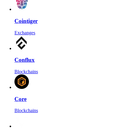
Cointiger
Exchanges
Conflux
Blockchains
Core
Blockchains