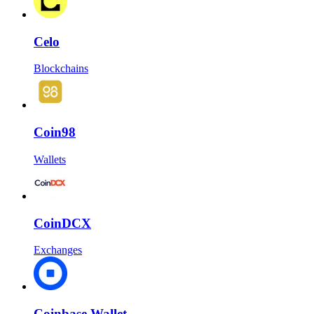
Celo
Blockchains
Coin98
Wallets
CoinDCX
Exchanges
Coinbase Wallet