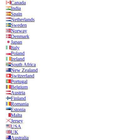
Canada
India
Spain
Netherlands
Sweden
Norway
Denmark
Japan
Italy
Poland
Ireland
South Africa
New Zealand
Switzerland
Portugal
Belgium
Austria
Finland
Romania
Estonia
Malta
Jersey
USA
UK
Australia