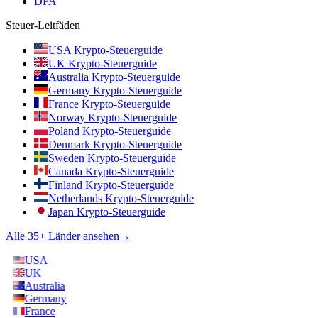
DPA
Steuer-Leitfäden
USA Krypto-Steuerguide
UK Krypto-Steuerguide
Australia Krypto-Steuerguide
Germany Krypto-Steuerguide
France Krypto-Steuerguide
Norway Krypto-Steuerguide
Poland Krypto-Steuerguide
Denmark Krypto-Steuerguide
Sweden Krypto-Steuerguide
Canada Krypto-Steuerguide
Finland Krypto-Steuerguide
Netherlands Krypto-Steuerguide
Japan Krypto-Steuerguide
Alle 35+ Länder ansehen
→
USA
UK
Australia
Germany
France