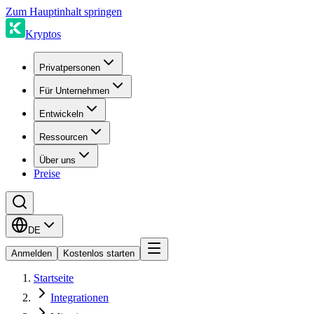
Zum Hauptinhalt springen
Kryptos
Privatpersonen
Für Unternehmen
Entwickeln
Ressourcen
Über uns
Preise
DE
Anmelden
Kostenlos starten
Startseite
Integrationen