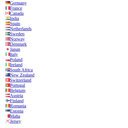
Germany
France
Canada
India
Spain
Netherlands
Sweden
Norway
Denmark
Japan
Italy
Poland
Ireland
South Africa
New Zealand
Switzerland
Portugal
Belgium
Austria
Finland
Romania
Estonia
Malta
Jersey