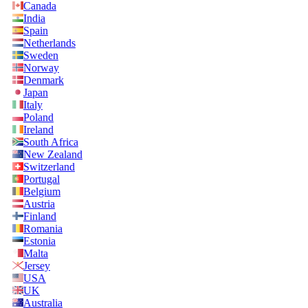
Canada
India
Spain
Netherlands
Sweden
Norway
Denmark
Japan
Italy
Poland
Ireland
South Africa
New Zealand
Switzerland
Portugal
Belgium
Austria
Finland
Romania
Estonia
Malta
Jersey
USA
UK
Australia