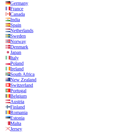
Germany
France
Canada
India
Spain
Netherlands
Sweden
Norway
Denmark
Japan
Italy
Poland
Ireland
South Africa
New Zealand
Switzerland
Portugal
Belgium
Austria
Finland
Romania
Estonia
Malta
Jersey