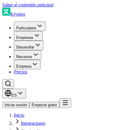
Saltar al contenido principal
Kryptos
Particulares
Empresas
Desarrollar
Recursos
Empresa
Precios
ES
Iniciar sesión
Empezar gratis
Inicio
Integraciones